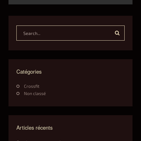
helen
D
E
R
Y
Search...
S
U
M
M
E
R
Catégories
M
O
Crossfit
N
T
Non classé
H
S
12.17.2020
Articles récents