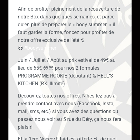
Afin de profiter pleinement de la réouverture de
notre Box dans quelques semaines, et parce
qu’en plus de préparer le « body summer » il
faut garder la forme, foncez pour profiter de
notre offre exclusive de l’été 🤙
😎
#bodysummer
Juin / Juillet / Août au prix estival de 49€ au
lieu de 65€ 😳😳 pour nos 2 formules
PROGRAMME ROOKIE (débutant) & HELL’S
KITCHEN (RX illimité).
Découvrez toutes nos offres. N’hésitez pas à
prendre contact avec nous (Facebook, Insta,
mail, sms, etc.) si vous avez des questions ou
passez nous voir au 5 rue du Déry, ça nous fera
plaisir!
Et la 1ère Nocco/Fitaid est offerte 🥤, de quoi