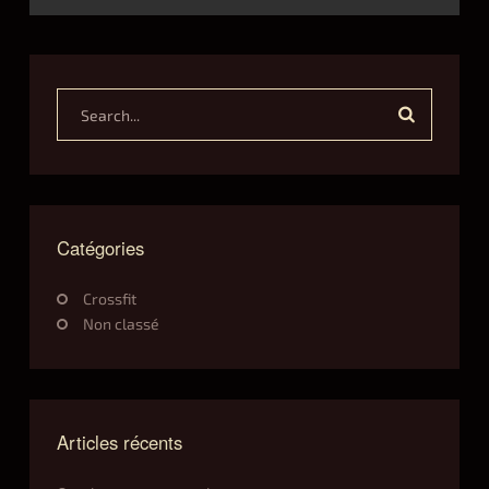
helen
D
E
R
Y
Search...
S
U
M
M
E
R
Catégories
M
O
Crossfit
N
T
Non classé
H
S
12.17.2020
Articles récents