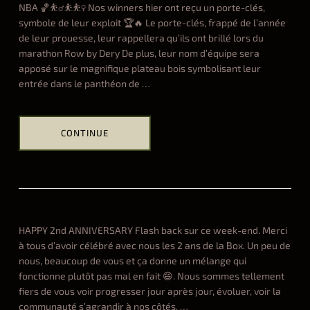
NBA 🏀⛹️‍♂️⛹️⛹️‍♀️ Nos winners hier ont reçu un porte-clés,
symbole de leur exploit 🏆🔥 Le porte-clés, frappé de l’année
de leur prouesse, leur rappellera qu’ils ont brillé lors du
marathon Row by Dery De plus, leur nom d’équipe sera
apposé sur le magnifique plateau bois symbolisant leur
entrée dans le panthéon de
…
CONTINUE
Hel
ALL
t
h
r
o
HAPPY 2nd ANNIVERSARY Flash back sur ce week-end. Merci
w
à tous d’avoir célébré avec nous les 2 ans de la Box. Un peu de
d
nous, beaucoup de vous et ça donne un mélange qui
o
fonctionne plutôt pas mal en fait 😄. Nous sommes tellement
w
fiers de vous voir progresser jour après jour, évoluer, voir la
n
communauté s’agrandir à nos côtés.
…