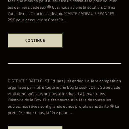
féerique mais ça peut aussi être un casse-tête pour boucler
n
les derniers cadeaux 😜 Et si nous avions la solution. Offrez
d
l’une de nos 2 cartes cadeaux. *CARTE CADEAU 3 SÉANCES –
08.23.2022
25€ pour découvrir le CrossFit
…
CONTINUE
Hel
ALL
n
o
e
l
DISTRICT 5 BATTLE 1ST Ed. has just ended. La 1ère compétition
2
organisée par notre toute jeune Box CrossFit Dery Street. Elle
0
était donc spéciale, unique, attendue et à jamais dans
2
l’histoire de la Box. Elle était surtout la 1ère de toutes les
1
autres, nos rêves sont grands et nos projets sans limite 😁 La
12.15.2021
première pour nous, la 1ère pour
…