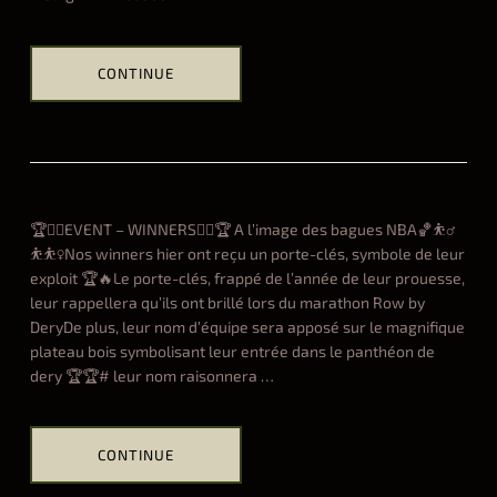
CONTINUE
Hel
ALL
c
l
a
s
🏆🚣‍♀️EVENT – WINNERS🚣‍♀️🏆 A l’image des bagues NBA🏀⛹️‍♂️
s
⛹️⛹️‍♀️Nos winners hier ont reçu un porte-clés, symbole de leur
e
exploit 🏆🔥Le porte-clés, frappé de l’année de leur prouesse,
m
leur rappellera qu’ils ont brillé lors du marathon Row by
e
DeryDe plus, leur nom d’équipe sera apposé sur le magnifique
n
plateau bois symbolisant leur entrée dans le panthéon de
t
dery 🏆🏆# leur nom raisonnera
…
m
a
r
CONTINUE
a
t