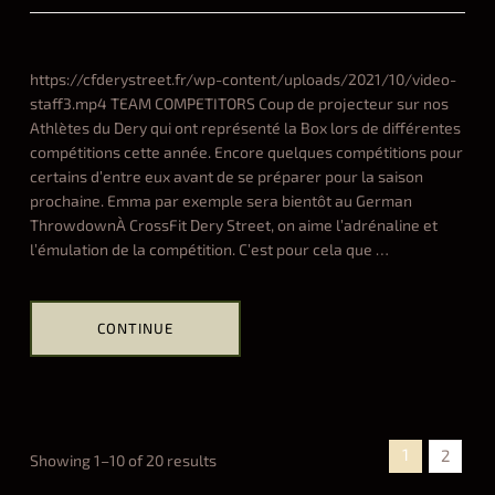
ff
i
l
https://cfderystreet.fr/wp-content/uploads/2021/10/video-
i
staff3.mp4 TEAM COMPETITORS Coup de projecteur sur nos
a
Athlètes du Dery qui ont représenté la Box lors de différentes
t
compétitions cette année. Encore quelques compétitions pour
e
certains d’entre eux avant de se préparer pour la saison
s
prochaine. Emma par exemple sera bientôt au German
11.18.2021
ThrowdownÀ CrossFit Dery Street, on aime l’adrénaline et
l’émulation de la compétition. C’est pour cela que
…
CONTINUE
Hel
ALL
t
e
a
1
2
Showing 1–10 of 20 results
m
c