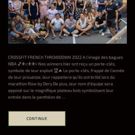
t
l
e
2
2
08.23.2022
CROSSFIT FRENCH THROWDOWN 2022 A l’image des bagues
NBA 🏀⛹️‍♂️⛹️⛹️‍♀️ Nos winners hier ont reçu un porte-clés,
symbole de leur exploit 🏆🔥 Le porte-clés, frappé de l’année
de leur prouesse, leur rappellera qu’ils ont brillé lors du
marathon Row by Dery De plus, leur nom d’équipe sera
apposé sur le magnifique plateau bois symbolisant leur
entrée dans le panthéon de
…
CONTINUE
Hel