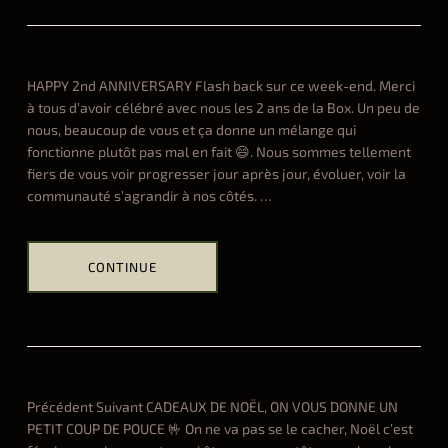
ALL
t
h
r
o
HAPPY 2nd ANNIVERSARY Flash back sur ce week-end. Merci
w
à tous d’avoir célébré avec nous les 2 ans de la Box. Un peu de
d
nous, beaucoup de vous et ça donne un mélange qui
o
fonctionne plutôt pas mal en fait 😄. Nous sommes tellement
w
fiers de vous voir progresser jour après jour, évoluer, voir la
n
communauté s’agrandir à nos côtés.
…
2
2
08.23.2022
CONTINUE
Hel
ALL
h
a
p
p
Précédent Suivant CADEAUX DE NOËL, ON VOUS DONNE UN
y
PETIT COUP DE POUCE 🤟 On ne va pas se le cacher, Noël c’est
2