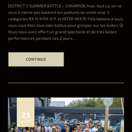
b
DISTRICT 5 SUMMER BATTLE – CHAMPION Avec tout ça, on ne
y
vous a même pas balancé les podiums du week-end. 3
d
catégories RX H/H RX H/F et INTER MIXTE Félicitations à tous,
e
vous vous êtes tous bien battus pour grimper sur les boîtes 😜
r
Vous nous avez offert un grand spectacle et de très belles
y
performances pendant ces 2 jours
…
01.09.2023
CONTINUE
Hel
ALL
s
u
m
m
e
r
23
b
AOÛT
a
t