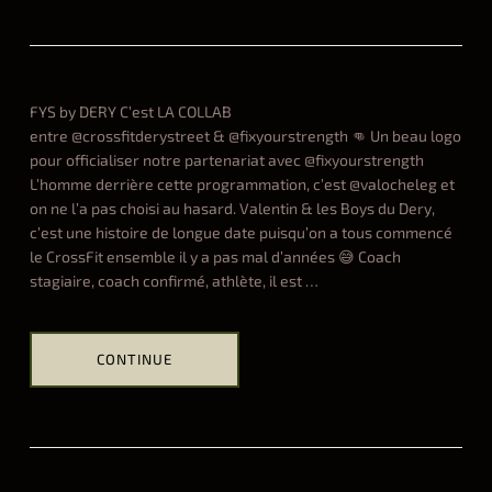
Hel
h
ALL
e
o
v
n
e
01.09.2023
n
FYS by DERY C’est LA COLLAB
t
entre @crossfitderystreet & @fixyourstrength 👊 Un beau logo
w
pour officialiser notre partenariat avec @fixyourstrength
i
L’homme derrière cette programmation, c’est @valocheleg et
n
on ne l’a pas choisi au hasard. Valentin & les Boys du Dery,
n
c’est une histoire de longue date puisqu’on a tous commencé
e
le CrossFit ensemble il y a pas mal d’années 😅 Coach
r
stagiaire, coach confirmé, athlète, il est
…
s
01.09.2023
CONTINUE
Hel
ALL
f
y
s