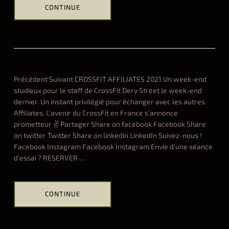
CONTINUE
Hel
ALL
d
i
s
t
Précédent Suivant CROSSFIT AFFILIATES 2021 Un week-end
r
studieux pour le staff de CrossFit Dery Street le week-end
i
dernier. Un instant privilégié pour échanger avec les autres
c
Affiliates. L’avenir du CrossFit en France s’annonce
t
prometteur ✌️ Partager Share on facebook Facebook Share
5
on twitter Twitter Share on linkedin LinkedIn Suivez-nous !
e
Facebook Instagram Facebook Instagram Envie d’une séance
n
d’essai ? RESERVER
…
d
12.13.2021
CONTINUE
Hel
ALL
a