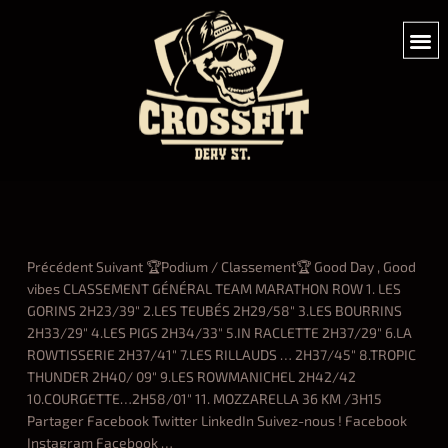
Précédent Suivant 🏆Podium / Classement🏆 Good Day , Good
vibes CLASSEMENT GÉNÉRAL TEAM MARATHON ROW 1. LES
GORINS 2H23/39″ 2.LES TEUBÉS 2H29/58″ 3.LES BOURRINS
2H33/29″ 4.LES PIGS 2H34/33″ 5.IN RACLETTE 2H37/29″ 6.LA
ROWTISSERIE 2H37/41″ 7.LES RILLAUDS … 2H37/45″ 8.TROPIC
THUNDER 2H40/ 09″ 9.LES ROWMANICHEL 2H42/42
10.COURGETTE…2H58/01″ 11. MOZZARELLA 36 KM /3H15
Partager Facebook Twitter LinkedIn Suivez-nous ! Facebook
Instagram Facebook
…