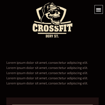
Lorem ipsum dolor sit amet, consectetur adipiscing elit.
helen
K
Lorem ipsum dolor sit amet, consectetur adipiscing elit.
i
helen
J
Lorem ipsum dolor sit amet, consectetur adipiscing elit.
c
u
helen
B
Lorem ipsum dolor sit amet, consectetur adipiscing elit.
k
d
o
helen
C
Lorem ipsum dolor sit amet, consectetur adipiscing elit.
B
o
x
r
helen
M
o
08.31.2015
i
o
M
x
n
s
A
i
g
s
08.31.2015