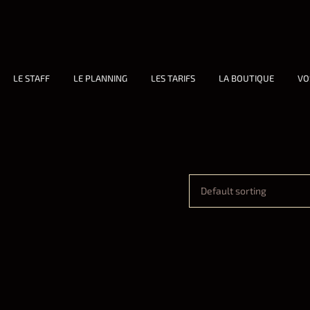
LE STAFF
LE PLANNING
LES TARIFS
LA BOUTIQUE
VO
Default sorting