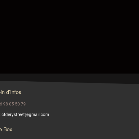
in d’infos
 06 98 05 50 79
:
cfderystreet@gmail.com
e Box